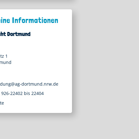
eine Informationen
cht Dortmund
tz 1
tmund
ldung@ag-dortmund.nrw.de
/ 926-22402 bis 22404
te