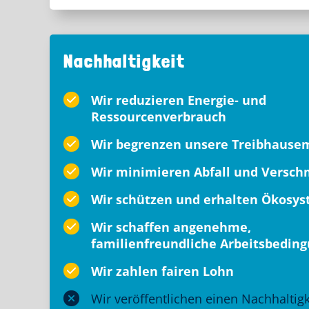
Nachhaltigkeit
Wir reduzieren Energie- und
Ressourcenverbrauch
Wir begrenzen unsere Treibhause
Wir minimieren Abfall und Versc
Wir schützen und erhalten Ökosy
Wir schaffen angenehme,
familienfreundliche Arbeitsbedin
Wir zahlen fairen Lohn
Wir veröffentlichen einen Nachhaltigk