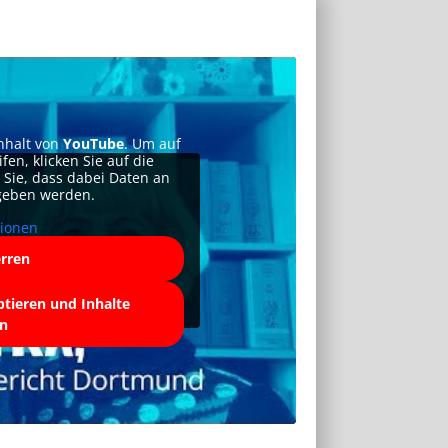
inhalt von
YouTube
. Um auf
fen, klicken Sie auf die
n Sie, dass dabei Daten an
egeben werden.
tionen
erren
ptieren und Inhalte
en