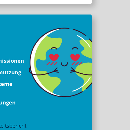
missionen
hmutzung
steme
gungen
eitsbericht