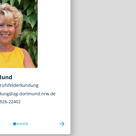
slund
Vanessa Hoinkis
erufsfelderkundung
Bereich: Ausbildung
ldung@ag-dortmund.nrw.de
ausbildung@ag-dortmund.nrw
 926-22402
0231 / 926-22404
0
1
2
3
4